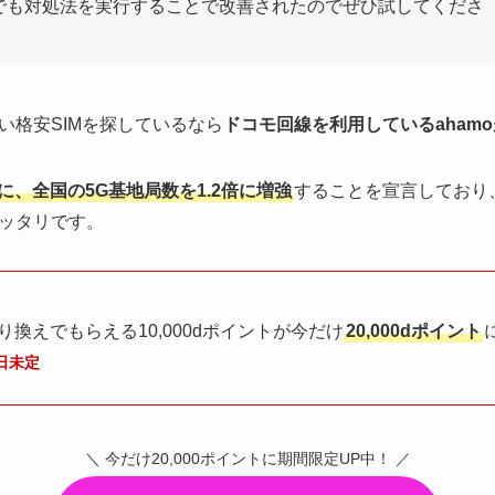
でも対処法を実行することで改善されたのでぜひ試してくださ
い格安SIMを探しているなら
ドコモ回線を利用しているahamo
でに、全国の5G基地局数を1.2倍に増強
することを宣言しており
ッタリです。
乗り換えでもらえる10,000dポイントが今だけ
20,000dポイント
了日未定
＼ 今だけ20,000ポイントに期間限定UP中！ ／