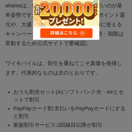
ahamoは、割引を組まなくても料金が安いのが基
本姿勢です。そのうえで乗り換え時のdポイント還
元や、大盛りオプションを一定期間お得に使える
キャンペーンを随時実施しています(内容・期限は
変動するため公式サイトで要確認)。
ワイモバイルは、割引を重ねてこそ真価を発揮し
ます。代表的なものは次のとおりです。
おうち割光セット(A):ソフトバンク光・Airとセ
ットで割引
PayPayカード割:支払いをPayPayカードにする
と割引
家族割引サービス:2回線目以降が割引