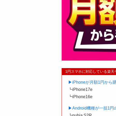
1円スマホに対応している楽天
▶︎iPhoneが月額1円
┗iPhone17e
┗iPhone16e
▶︎Android機種が一括
┗nubia S2R