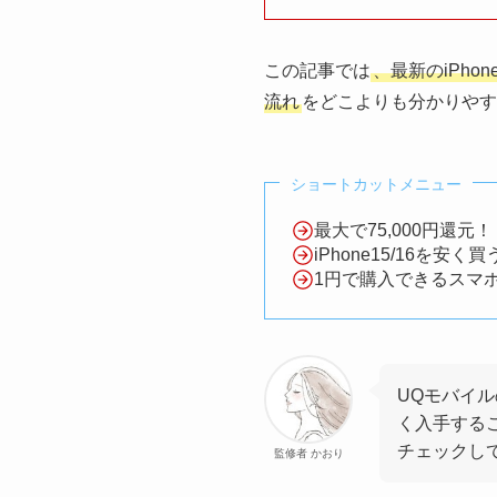
この記事では
、最新のiPhone
流れ
をどこよりも分かりやす
ショートカットメニュー
最大で75,000円還
iPhone15/16を安く
1円で購入できるスマ
UQモバイル
く入手する
チェックし
監修者 かおり