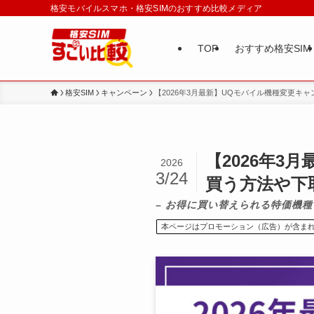
格安モバイルスマホ・格安SIMのおすすめ比較メディア
TOP
おすすめ格安SIM
格安SIM
キャンペーン
【2026年3月最新】UQモバイル機種変更キャ
【2026年3
2026
3/24
買う方法や下
– お得に買い替えられる特価機種
本ページはプロモーション（広告）が含ま