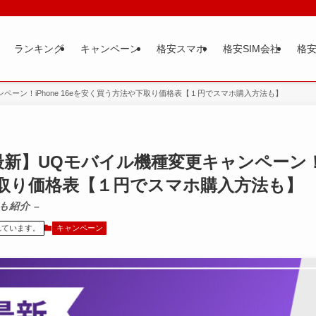
ランキング
キャンペーン
格安スマホ
格安SIM会社
格安
ンペーン！iPhone 16eを安く買う方法や下取り価格表【１円でスマホ購入方法も】
月最新】UQモバイル機種変更キャンペーン！iP
取り価格表【１円でスマホ購入方法も】
も紹介 –
れています。
キャンペーン