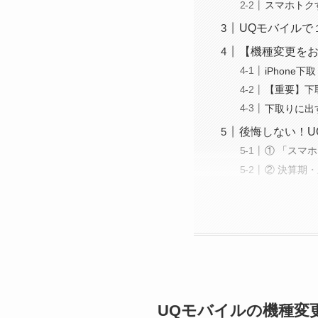
スマホトク
UQモバイルで
【機種変更をお
iPhone
【重要】下
下取りに出
後悔しない！U
① 「スマ
② 決算期
UQモバイルの機種変更