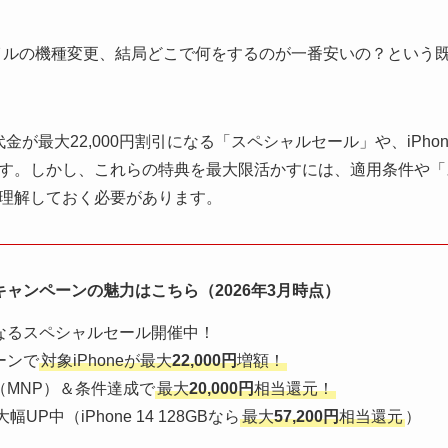
モバイルの機種変更、結局どこで何をするのが一番安いの？という
金が最大22,000円割引になる「スペシャルセール」や、iPh
す。しかし、これらの特典を最大限活かすには、適用条件や「
理解しておく必要があります。
キャンペーンの魅力はこちら（2026年3月時点）
なるスペシャルセール開催中！
ーンで
対象iPhoneが最大
22,000円
増額！
（MNP）＆条件達成で
最大
20,000円
相当還元！
幅UP中（iPhone 14 128GBなら
最大
57,200円
相当還元
）