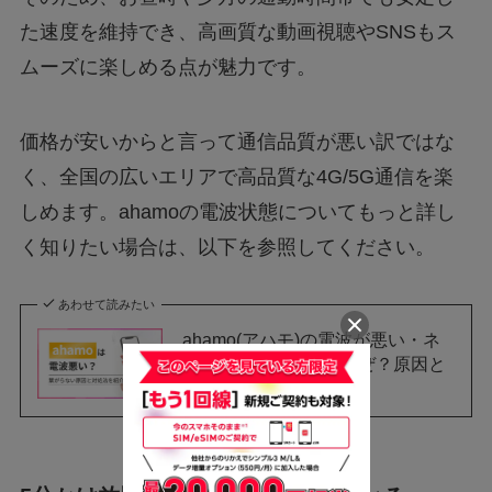
た速度を維持でき、高画質な動画視聴やSNSもス
ムーズに楽しめる点が魅力です。
価格が安いからと言って通信品質が悪い訳ではな
く、全国の広いエリアで高品質な4G/5G通信を楽
しめます。ahamoの電波状態についてもっと詳し
く知りたい場合は、以下を参照してください。
あわせて読みたい
ahamo(アハモ)の電波が悪い・ネ
ット繋がらないのはなぜ？原因と
iPhone等の対処法