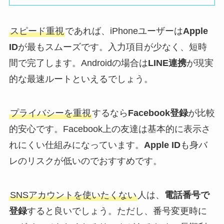
スピード重視
であれば、iPhoneユーザーは
Apple
ID
が最もスムーズです。入力項目が少なく、短時
間で完了します。Androidの場合は
LINE連携
が現実
的な最速ルートといえるでしょう。
プライバシーを重視
するなら
Facebook登録
が比較
的安心です。Facebook上の友達は基本的に表示さ
れにくい仕組みになっています。
Apple ID
も身バ
レのリスクが低いのでおすすめです。
SNSアカウントを使いたくない
人は、
電話番号で
登録
すると良いでしょう。ただし、番号変更時に