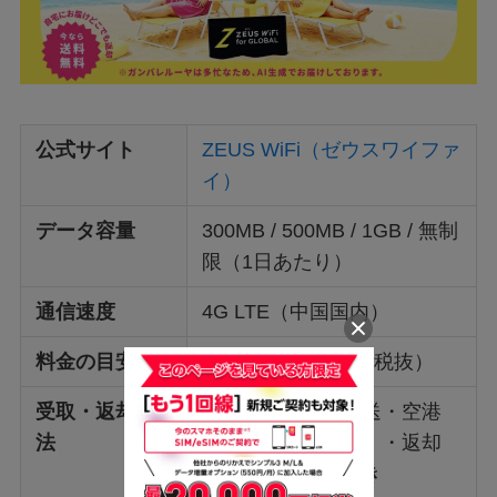
公式サイト
ZEUS WiFi（ゼウスワイファ
イ）
データ容量
300MB / 500MB / 1GB / 無制
限（1日あたり）
通信速度
4G LTE（中国国内）
料金の目安
590円～880円/日（税抜）
受取・返却方
日本国内：自宅配送・空港
法
受取（ロッカー可）・返却
用レターパック付き