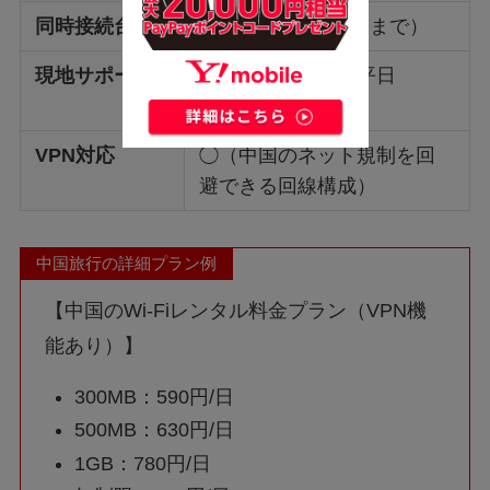
同時接続台数
最大10台（推奨5台まで）
現地サポート
日本語サポート（平日
10:00〜18:00）
VPN対応
◯（中国のネット規制を回
避できる回線構成）
中国旅行の詳細プラン例
【中国のWi-Fiレンタル料金プラン（VPN機
能あり）】
300MB：590円/日
500MB：630円/日
1GB：780円/日