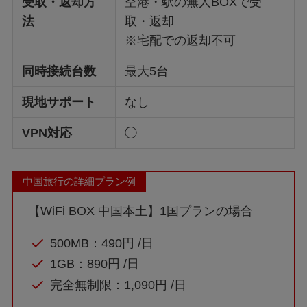
受取・返却方
空港・駅の無人BOXで受
法
取・返却
※宅配での返却不可
同時接続台数
最大5台
現地サポート
なし
VPN対応
◯
中国旅行の詳細プラン例
【WiFi BOX 中国本土】1国プランの場合
500MB：490円 /日
1GB：890円 /日
完全無制限：1,090円 /日