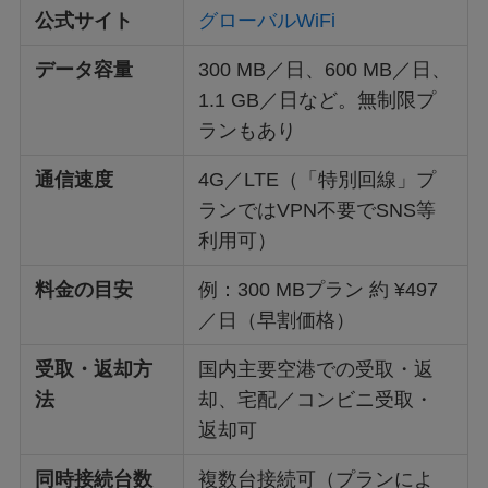
公式サイト
グローバルWiFi
データ容量
300 MB／日、600 MB／日、
1.1 GB／日など。無制限プ
ランもあり
通信速度
4G／LTE（「特別回線」プ
ランではVPN不要でSNS等
利用可）
料金の目安
例：300 MBプラン 約 ¥497
／日（早割価格）
受取・返却方
国内主要空港での受取・返
法
却、宅配／コンビニ受取・
返却可
同時接続台数
複数台接続可（プランによ