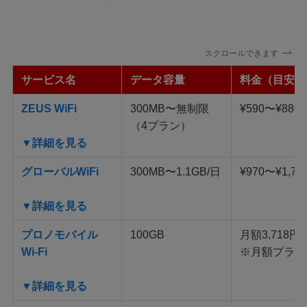
スクロールできます
サービス名
データ容量
料金（目安/
ZEUS WiFi
300MB〜無制限
¥590〜¥880
（4プラン）
▼詳細を見る
グローバルWiFi
300MB〜1.1GB/日
¥970〜¥1,77
▼詳細を見る
プロノモバイル
100GB
月額3,718円
Wi-Fi
※月額プラン
▼詳細を見る